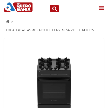
FOGAO 4B ATLAS MONACO TOP GLASS MESA VIDRO PRETO 25