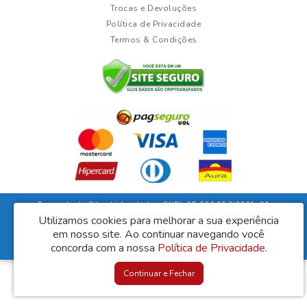
Trocas e Devoluções
Política de Privacidade
Termos & Condições
Fernanda da Silva Lisboa Ltda - CNPJ: 35.966.856/0001-09
Rua Duarte Guimarães, 135 - Ubaíra/Bahia - CEP: 45310-000
Utilizamos cookies para melhorar a sua experiência
em nosso site.
Ao continuar navegando você
Lisboa Móveis © 2026
concorda com a nossa
Política de Privacidade
.
Desenvolvido por
88digital
Continuar e Fechar