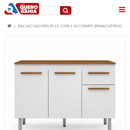
BALCAO DACHERI 3P 1G COPA 1.19 C/TAMPO BRANCO/FREIJO