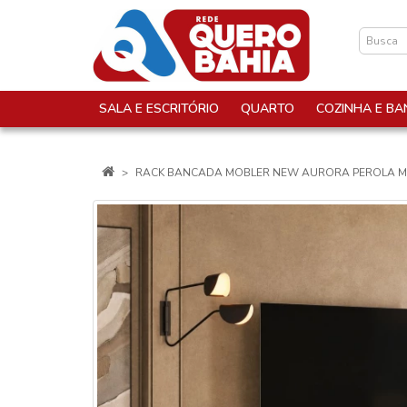
SALA E ESCRITÓRIO
QUARTO
COZINHA E BA
RACK BANCADA MOBLER NEW AURORA PEROLA M