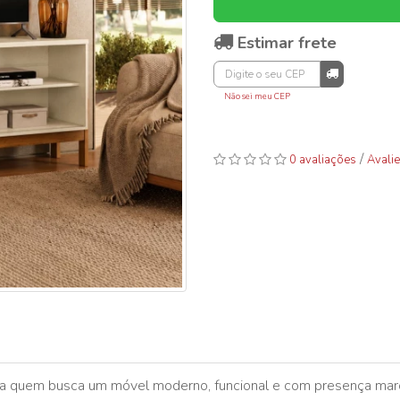
Estimar frete
Não sei meu CEP
/
0 avaliações
Avalie
a quem busca um móvel moderno, funcional e com presença marc