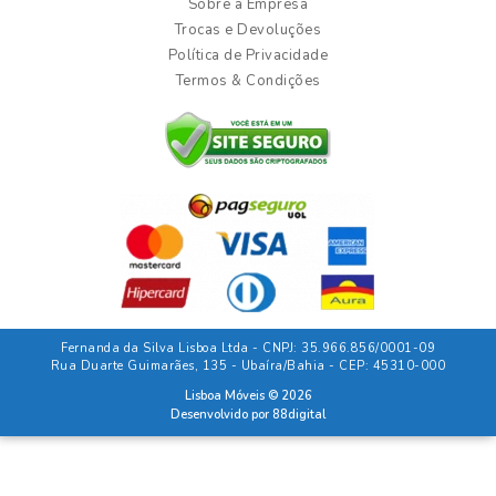
Sobre a Empresa
Trocas e Devoluções
Política de Privacidade
Termos & Condições
Fernanda da Silva Lisboa Ltda - CNPJ: 35.966.856/0001-09
Rua Duarte Guimarães, 135 - Ubaíra/Bahia - CEP: 45310-000
Lisboa Móveis © 2026
Desenvolvido por
88digital