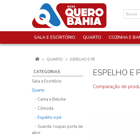
SALA E ESCRITÓRIO
QUARTO
COZINHA E BA
QUARTO
ESPELHO E PÉ
ESPELHO E 
CATEGORIAS
Sala e Escritório
Comparação de produ
Quarto
- Cama e Beliche
- Cômoda
- Espelho e pé
- Guarda-roupas porta de
abrir