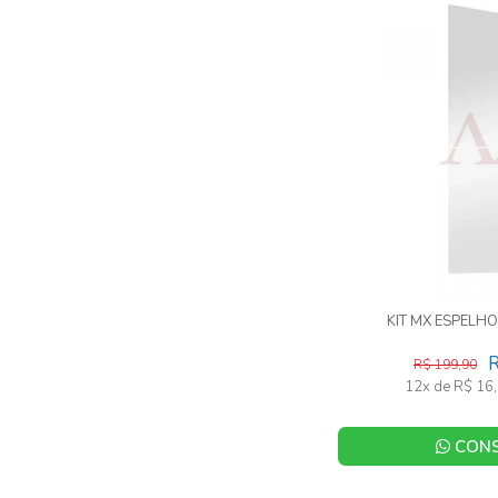
KIT MX ESPELH
R
R$ 199,90
12x de R$ 16,
CONS