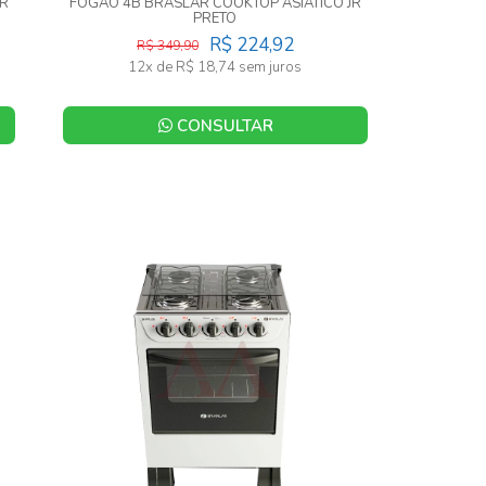
JR
FOGAO 4B BRASLAR COOKTOP ASIATICO JR
PRETO
R$ 224,92
R$ 349,90
12x de R$ 18,74 sem juros
CONSULTAR