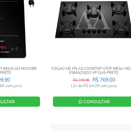
ER INDUCAO MCN1BK
FOGAO 5B ATLAS COOKTOP UTOP MESA VI
 PRETO
ESMALTADO VP GAS PRETO
99,90
R$ 769,00
R$ 799,98
66 sem juros
12x de R$ 64,08 sem juros
ULTAR
CONSULTAR