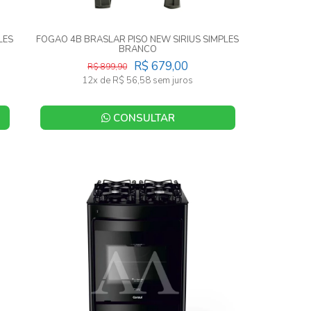
LES
FOGAO 4B BRASLAR PISO NEW SIRIUS SIMPLES
BRANCO
R$ 679,00
R$ 899,90
12x de R$ 56,58 sem juros
CONSULTAR