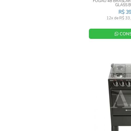
FOGAO 4B BRASLAR
GLASS 
R$ 3
12x de R$ 33,
CONS