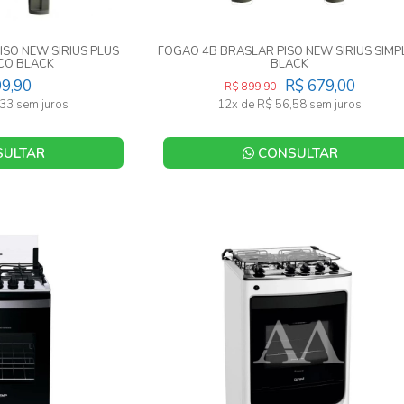
ISO NEW SIRIUS PLUS
FOGAO 4B BRASLAR PISO NEW SIRIUS SIMP
CO BLACK
BLACK
99,90
R$ 679,00
R$ 899,90
33 sem juros
12x de R$ 56,58 sem juros
ULTAR
CONSULTAR