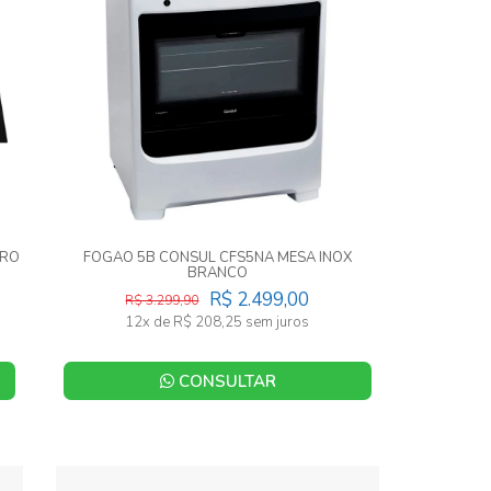
DRO
FOGAO 5B CONSUL CFS5NA MESA INOX
BRANCO
R$ 2.499,00
R$ 3.299,90
12x de R$ 208,25 sem juros
CONSULTAR