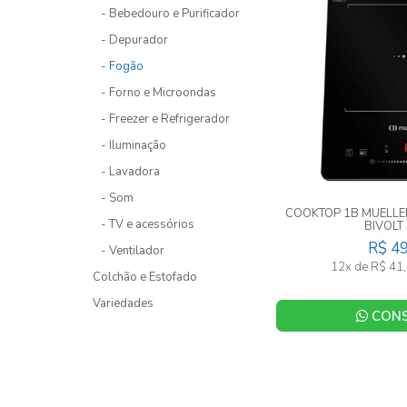
- Bebedouro e Purificador
- Depurador
- Fogão
- Forno e Microondas
- Freezer e Refrigerador
- Iluminação
- Lavadora
- Som
COOKTOP 1B MUELL
- TV e acessórios
BIVOLT
R$ 4
- Ventilador
12x de R$ 41,
Colchão e Estofado
Variedades
CONS