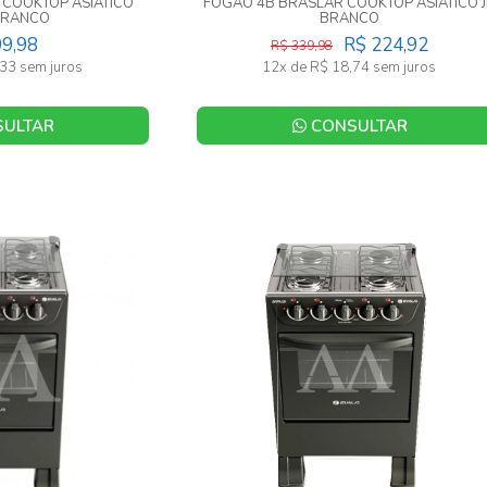
 COOKTOP ASIATICO
FOGAO 4B BRASLAR COOKTOP ASIATICO 
BRANCO
BRANCO
99,98
R$ 224,92
R$ 339,98
33 sem juros
12x de R$ 18,74 sem juros
ULTAR
CONSULTAR