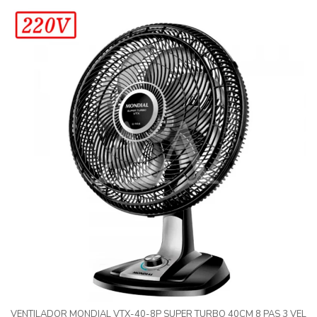
VENTILADOR MONDIAL VTX-40-8P SUPER TURBO 40CM 8 PAS 3 VEL