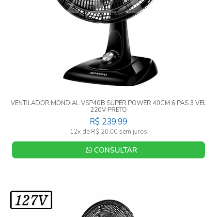
VENTILADOR MONDIAL VSP40B SUPER POWER 40CM 6 PAS 3 VEL
220V PRETO
R$ 239,99
12x de R$ 20,00 sem juros
CONSULTAR