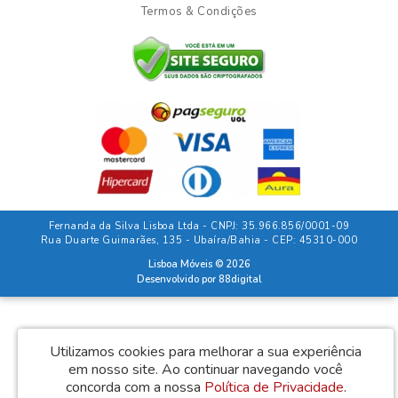
Termos & Condições
Fernanda da Silva Lisboa Ltda - CNPJ: 35.966.856/0001-09
Rua Duarte Guimarães, 135 - Ubaíra/Bahia - CEP: 45310-000
Lisboa Móveis © 2026
Desenvolvido por
88digital
Utilizamos cookies para melhorar a sua experiência
em nosso site.
Ao continuar navegando você
concorda com a nossa
Política de Privacidade
.