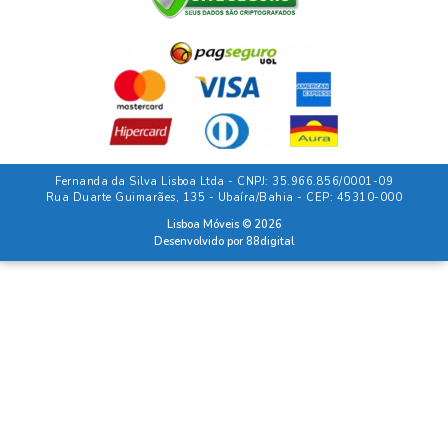
Fernanda da Silva Lisboa Ltda - CNPJ: 35.966.856/0001-09
Rua Duarte Guimarães, 135 - Ubaíra/Bahia - CEP: 45310-000
Lisboa Móveis © 2026
Desenvolvido por
88digital