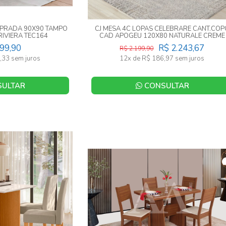
S PRADA 90X90 TAMPO
CJ MESA 4C LOPAS CELEBRARE CANT.COP
RIVIERA TEC164
CAD APOGEU 120X80 NATURALE CREME
/CINAMOMO
AMENDOA CLEAN / OFF WHITE
899,90
R$ 2.243,67
R$ 2.199,90
,33 sem juros
12x de R$ 186,97 sem juros
ULTAR
CONSULTAR