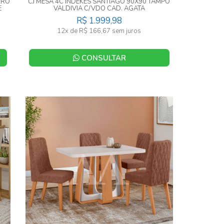
DRO
CJ MESA 4C INDEKES SANTIAGO 90X90 TAMPO
E
VALDIVIA C/VDO CAD. AGATA
FREIJO/OFF/CACAU
R$ 1.999,98
12x de R$ 166,67 sem juros
CONSULTAR