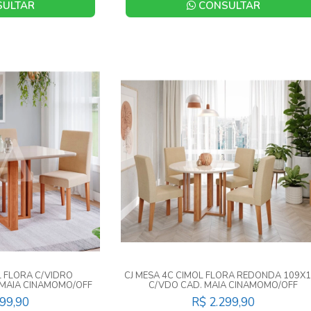
ULTAR
CONSULTAR
L FLORA C/VIDRO
CJ MESA 4C CIMOL FLORA REDONDA 109X
 MAIA CINAMOMO/OFF
C/VDO CAD. MAIA CINAMOMO/OFF
ENGIBRE
WHITE/GENGIBRE
099,90
R$ 2.299,90