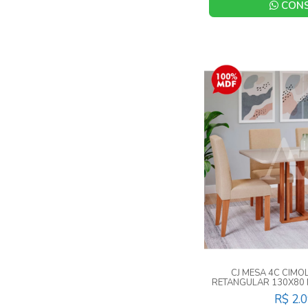
CONS
CJ MESA 4C CIMO
RETANGULAR 130X80
WHITE/G
R$ 2.