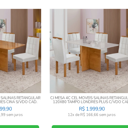
S SALINAS RETANGULAR
CJ MESA 4C CEL MOVEIS SALINAS RETANGU
ES CINA S/VDO CAD.
120X80 TAMPO LONDRES PLUS C/VDO CA
169 CINAMOMO
SALINAS TEC 169 OFF/CINAMOMO
799,90
R$ 1.999,90
,99 sem juros
12x de R$ 166,66 sem juros