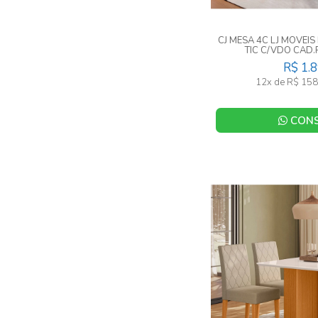
CJ MESA 4C LJ MOVEI
TIC C/VDO CAD.
CASTANHO
R$ 1.
12x de R$ 158
CONS