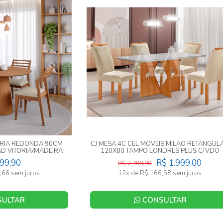
TORIA REDONDA 90CM
CJ MESA 4C CEL MOVEIS MILAO RETANGUL
D VITORIA/MADEIRA
120X80 TAMPO LONDRES PLUS C/VDO
CAD.LONDRES TEC 169 CINAMOMO
999,90
R$ 1.999,00
R$ 2.499,90
,66 sem juros
12x de R$ 166,58 sem juros
ULTAR
CONSULTAR