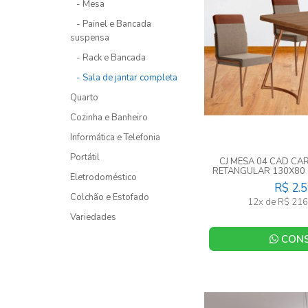
- Mesa
- Painel e Bancada
suspensa
- Rack e Bancada
- Sala de jantar completa
Quarto
Cozinha e Banheiro
Informática e Telefonia
Portátil
CJ MESA 04 CAD C
RETANGULAR 130X80
Eletrodoméstico
CO
R$ 2.
Colchão e Estofado
12x de R$ 216
Variedades
CONS