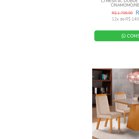
CJ MESA 4C DOBU
CINAMOMO/N
R
R$ 1.799,90
12x de R$ 140
CONS