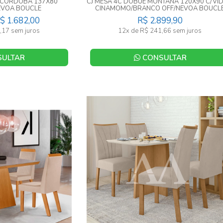
E CORDOBA 137X80
CJ MESA 4C DOBUE MONTANA 120X90 C/VI
EVOA BOUCLE
CINAMOMO/BRANCO OFF/NEVOA BOUCL
$ 1.682,00
R$ 2.899,90
,17 sem juros
12x de R$ 241,66 sem juros
ULTAR
CONSULTAR