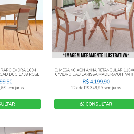
ARRARO EVORA 1604
CJ MESA 4C AGN ANNA RETANGULAR 116X
 CAD DUO 1739 ROSE
C/VIDRO CAD LARISSA MADEIRA/OFF WHI
BRE
599,90
R$ 4.199,90
,66 sem juros
12x de R$ 349,99 sem juros
ULTAR
CONSULTAR