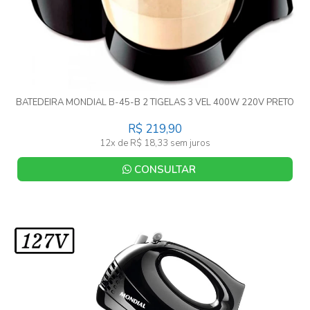
BATEDEIRA MONDIAL B-45-B 2 TIGELAS 3 VEL 400W 220V PRETO
R$ 219,90
12x de R$ 18,33 sem juros
CONSULTAR