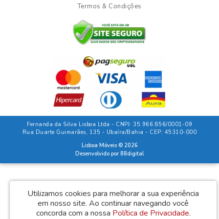
Termos & Condições
Fernanda da Silva Lisboa Ltda - CNPJ: 35.966.856/0001-09
Rua Duarte Guimarães, 135 - Ubaíra/Bahia - CEP: 45310-000
Lisboa Móveis © 2026
Desenvolvido por
88digital
Utilizamos cookies para melhorar a sua experiência
em nosso site.
Ao continuar navegando você
concorda com a nossa
Política de Privacidade
.