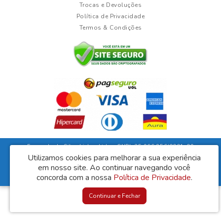
Trocas e Devoluções
Política de Privacidade
Termos & Condições
Fernanda da Silva Lisboa Ltda - CNPJ: 35.966.856/0001-09
Rua Duarte Guimarães, 135 - Ubaíra/Bahia - CEP: 45310-000
Utilizamos cookies para melhorar a sua experiência
em nosso site.
Ao continuar navegando você
Lisboa Móveis © 2026
concorda com a nossa
Política de Privacidade
.
Desenvolvido por
88digital
Continuar e Fechar