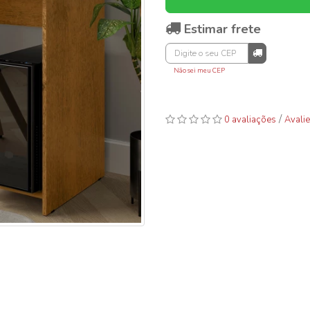
Estimar frete
Não sei meu CEP
/
0 avaliações
Avalie