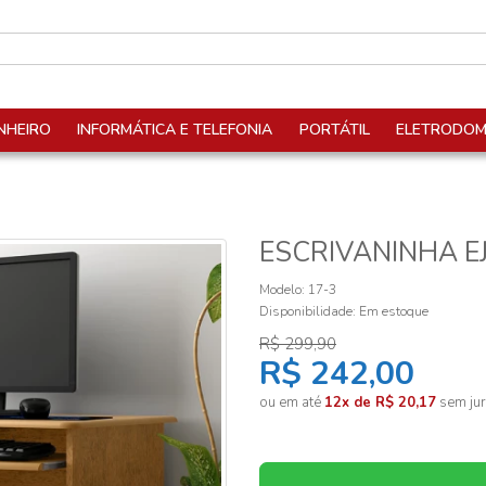
NHEIRO
INFORMÁTICA E TELEFONIA
PORTÁTIL
ELETRODOM
ESCRIVANINHA EJ
Modelo: 17-3
Disponibilidade:
Em estoque
R$ 299,90
R$ 242,00
ou em até
12x de R$ 20,17
sem jur