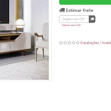
Estimar frete
Não sei meu CEP
/
0 avaliações
Avalie