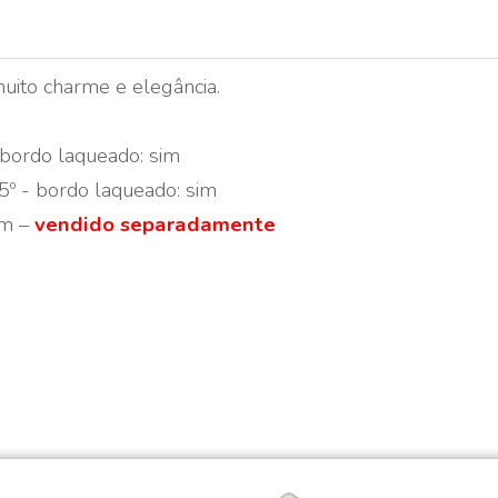
muito charme e elegância.
-bordo laqueado: sim
º - bordo laqueado: sim
sim –
vendido separadamente