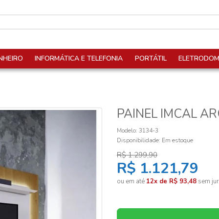
NHEIRO
INFORMÁTICA E TELEFONIA
PORTÁTIL
ELETRODOM
PAINEL IMCAL AR
Modelo: 3134-3
Disponibilidade:
Em estoque
R$ 1.299,90
R$ 1.121,79
ou em até
12x de R$ 93,48
sem jur