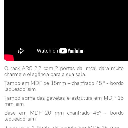
O rack ARC 2.2 com 2 portas da Imcal dará muito
charme e elegância para a sua sala.
Tampo em MDF de 15mm – chanfrado 45 º - bordo
laqueado: sim
Tampo acima das gavetas e estrutura em MDP 15
mm: sim
Base em MDF 20 mm chanfrado 45º - bordo
laqueado: sim
2 portas e 1 frente de gaveta em MDF 15 mm –