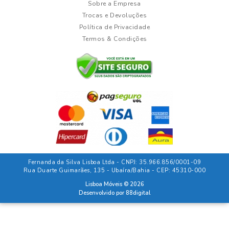
Sobre a Empresa
Trocas e Devoluções
Política de Privacidade
Termos & Condições
Fernanda da Silva Lisboa Ltda - CNPJ: 35.966.856/0001-09
Rua Duarte Guimarães, 135 - Ubaíra/Bahia - CEP: 45310-000
Lisboa Móveis © 2026
Desenvolvido por
88digital