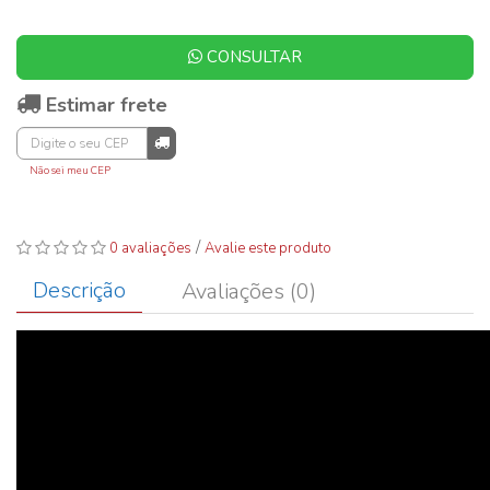
CONSULTAR
Estimar frete
Não sei meu CEP
/
0 avaliações
Avalie este produto
Descrição
Avaliações (0)