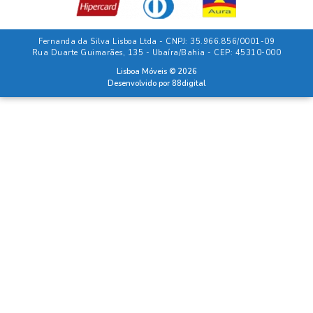
Fernanda da Silva Lisboa Ltda - CNPJ: 35.966.856/0001-09
Rua Duarte Guimarães, 135 - Ubaíra/Bahia - CEP: 45310-000
Lisboa Móveis © 2026
Desenvolvido por
88digital