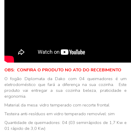
OBS: CONFIRA O PRODUTO NO ATO DO RECEBIMENTO
O fogão Diplomata da Dako com 04 queimadores é um
eletrodoméstico que fará a diferença na sua cozinha. Este
produto vai entregar a sua cozinha beleza, praticidade e
ergonomia.
Material da mesa: vidro temperado com recorte frontal
Testeira anti-resíduos em vidro temperado removível: sim
Quantidade de queimadores: 04 (03 semirrápidos de 1,7 Kw e
01 rápido de 3,0 Kw)