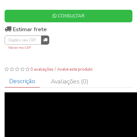
CONSULTAR
Estimar frete
Não sei meu CEP
/
0 avaliações
Avalie este produto
Descrição
Avaliações (0)