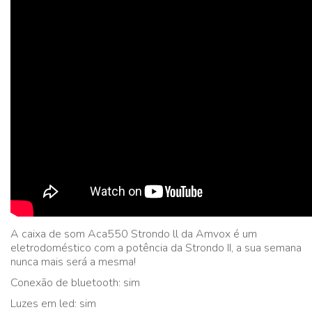
A caixa de som Aca550 Strondo ll da Amvox é um
eletrodoméstico com a potência da Strondo II, a sua semana
nunca mais será a mesma!
Conexão de bluetooth: sim
Luzes em led: sim