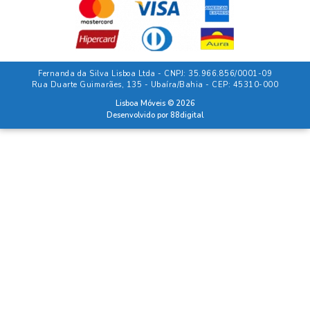
Fernanda da Silva Lisboa Ltda - CNPJ: 35.966.856/0001-09
Rua Duarte Guimarães, 135 - Ubaíra/Bahia - CEP: 45310-000
Lisboa Móveis © 2026
Desenvolvido por
88digital