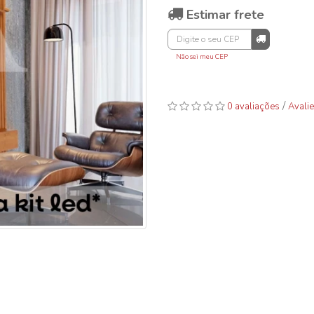
Estimar frete
Não sei meu CEP
/
0 avaliações
Avalie