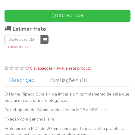
CONSULTAR
Estimar frete
Não sei meu CEP
/
0 avaliações
Avalie este produto
Descrição
Avaliações (0)
O Home Ripado Slim 1.4 da Imcal é um complemento de sala que
possui muito charme e elegância.
Painel ripado de 24mm produzido em MDF e MDP: sim
Fixação com ganchos: sim
Prateleira em MDF de 20mm, com suporte invisível (a prateleira
pode ser instalada em qualquer altura): sim