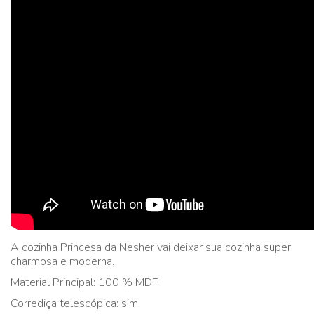
A cozinha Princesa da Nesher vai deixar sua cozinha super
charmosa e moderna.
Material Principal: 100 % MDF
Corrediça telescópica: sim