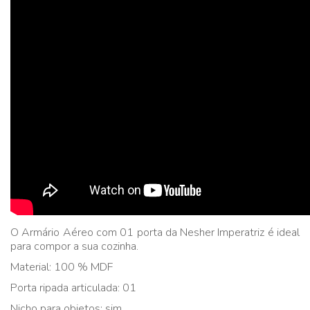
O Armário Aéreo com 01 porta da Nesher Imperatriz é ideal
para compor a sua cozinha.
Material: 100 % MDF
Porta ripada articulada: 01
Nicho para objetos: sim