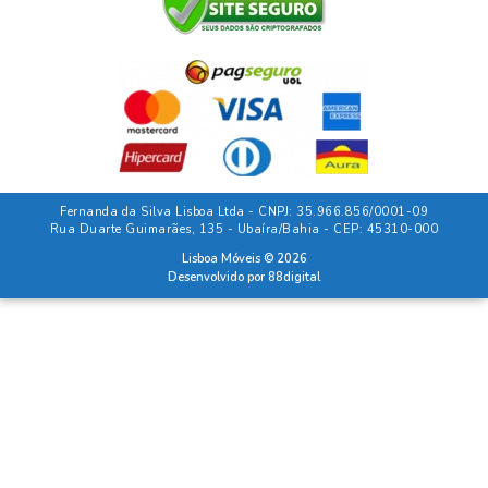
Fernanda da Silva Lisboa Ltda - CNPJ: 35.966.856/0001-09
Rua Duarte Guimarães, 135 - Ubaíra/Bahia - CEP: 45310-000
Lisboa Móveis © 2026
Desenvolvido por
88digital