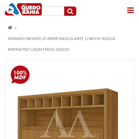
ARMARIO NESHER 1P ABRIR BASCULANTE C/ NICHO ADEGA
IMPERATRIZ 120CM FREIJO 500330