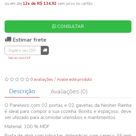
ou em até
12x de R$ 134,92
sem juros no cartão
CONSULTAR
Estimar frete
Não sei meu CEP
/
0 avaliações
Avalie este produto
Descrição
Avaliações (0)
O Paneleiro com 02 portas e 02 gavetas da Nesher Rainha
é ideal para compor a sua cozinha. Bonito e espaçoso, deve
ser utlizado para acomodar utensílios e mantimentos.
Material: 100 % MDF
Porta de abrir com robustas dobradiças com caneco 35 mm