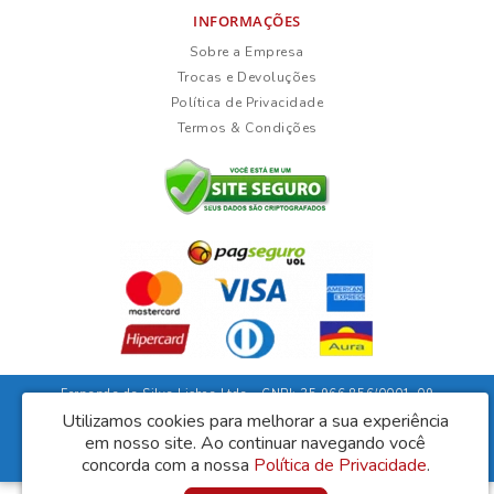
INFORMAÇÕES
Sobre a Empresa
Trocas e Devoluções
Política de Privacidade
Termos & Condições
Fernanda da Silva Lisboa Ltda - CNPJ: 35.966.856/0001-09
Rua Duarte Guimarães, 135 - Ubaíra/Bahia - CEP: 45310-000
Utilizamos cookies para melhorar a sua experiência
em nosso site.
Ao continuar navegando você
Lisboa Móveis © 2026
Desenvolvido por
88digital
concorda com a nossa
Política de Privacidade
.