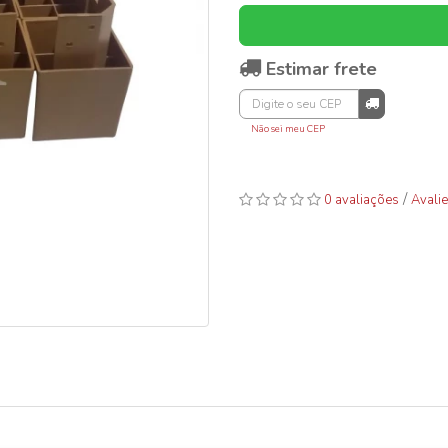
Estimar frete
Não sei meu CEP
/
0 avaliações
Avalie