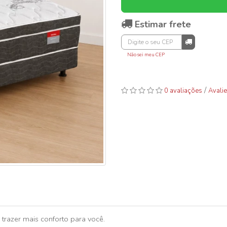
Estimar frete
Não sei meu CEP
/
0 avaliações
Avalie
razer mais conforto para você.