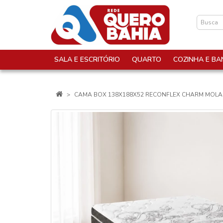
SALA E ESCRITÓRIO
QUARTO
COZINHA E BA
CAMA BOX 138X188X52 RECONFLEX CHARM MOL