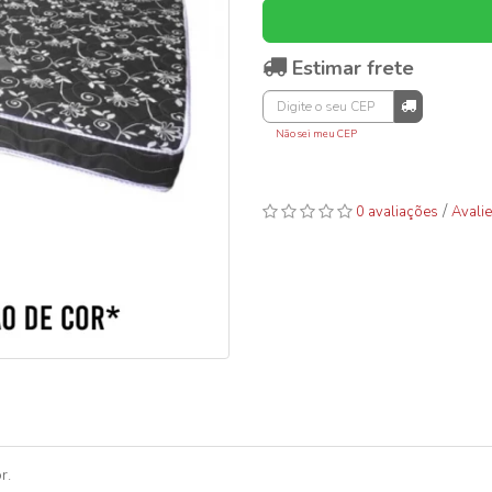
Estimar frete
Não sei meu CEP
/
0 avaliações
Avalie
r.