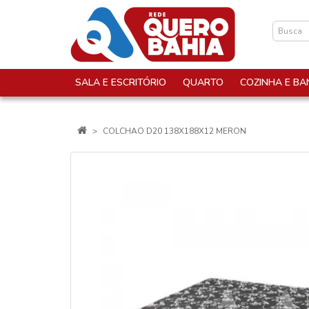
SALA E ESCRITÓRIO
QUARTO
COZINHA E BA
COLCHAO D20 138X188X12 MERON