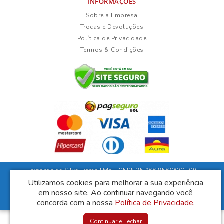
INFORMAÇÕES
Sobre a Empresa
Trocas e Devoluções
Política de Privacidade
Termos & Condições
Fernanda da Silva Lisboa Ltda - CNPJ: 35.966.856/0001-09
Rua Duarte Guimarães, 135 - Ubaíra/Bahia - CEP: 45310-000
Utilizamos cookies para melhorar a sua experiência
em nosso site.
Ao continuar navegando você
Lisboa Móveis © 2026
Desenvolvido por
88digital
concorda com a nossa
Política de Privacidade
.
Continuar e Fechar